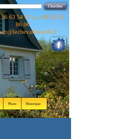
Chercher
2 56 63 54 65
06 82 43
(rép.)
86 06
act@lechevalbleu56.fr
Photo
Historique