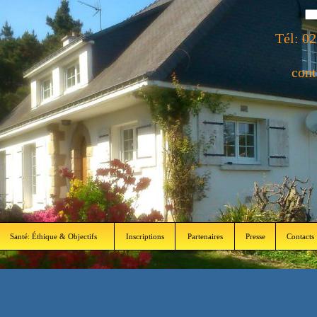
Tél: 0
cont
Santé: Éthique & Objectifs
Inscriptions
Partenaires
Presse
Contacts